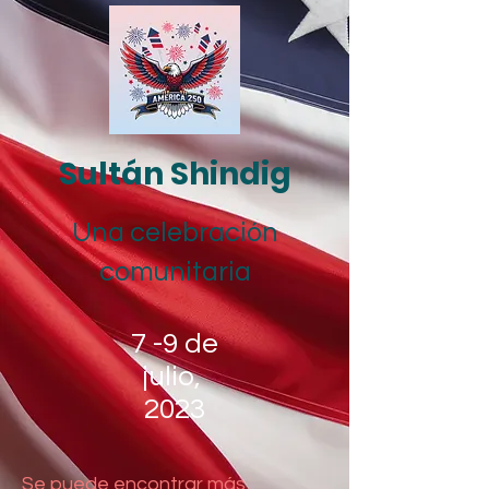
Sultán Shindig
Una celebración
comunitaria
7 -9 de
julio,
2023
Se puede encontrar más