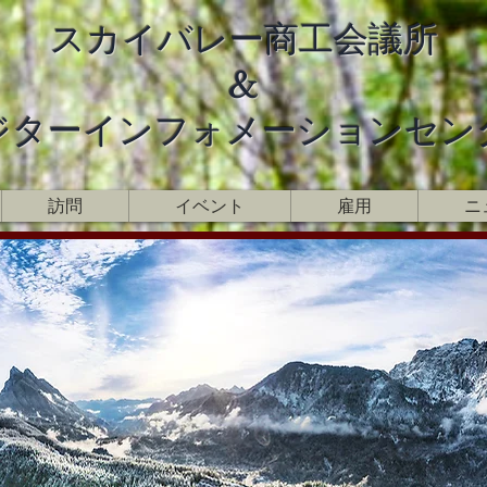
スカイバレー商工会議所
&
ジターインフォメーションセン
訪問
イベント
雇用
ニ