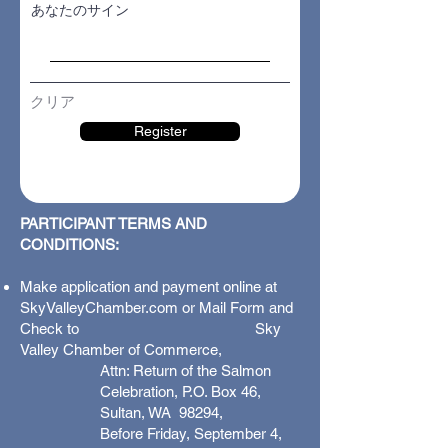
あなたのサイン
クリア
Register
PARTICIPANT TERMS AND
CONDITIONS:
Make application and payment online at
SkyValleyChamber.com or Mail Form and
Check to Sky
Valley Chamber of Commerce,
Attn: Return of the Salmon
Celebration, P.O. Box 46,
Sultan, WA 98294,
Before Friday, September 4,