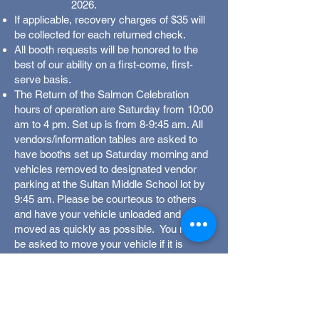
2026.
If applicable, recovery charges of $35 will
be collected for each returned check.
All booth requests will be honored to the
best of our ability on a first-come, first-
serve basis.
The Return of the Salmon Celebration
hours of operation are Saturday from 10:00
am to 4 pm. Set up is from 8-9:45 am. All
vendors/information tables are asked to
have booths set up Saturday morning and
vehicles removed to designated vendor
parking at the Sultan Middle School lot by
9:45 am. Please be courteous to others
and have your vehicle unloaded and
moved as quickly as possible. You may
be asked to move your vehicle if it is
blocking traffic or others.
All booths must remain set up until 4:00
pm, when we close the event—this
includes information-only booths.
All vendors, please include a list of